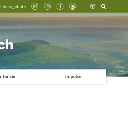
ellenangebote
ch
r für sie
Impulse