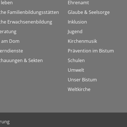
h leben
Ehrenamt
che Familienbildungsstätten
Glaube & Seelsorge
sche Erwachsenenbildung
Inklusion
eratung
Jugend
 am Dom
Kirchenmusik
Lerndienste
Prävention im Bistum
chauungen & Sekten
Schulen
Umwelt
Unser Bistum
Weltkirche
ärung