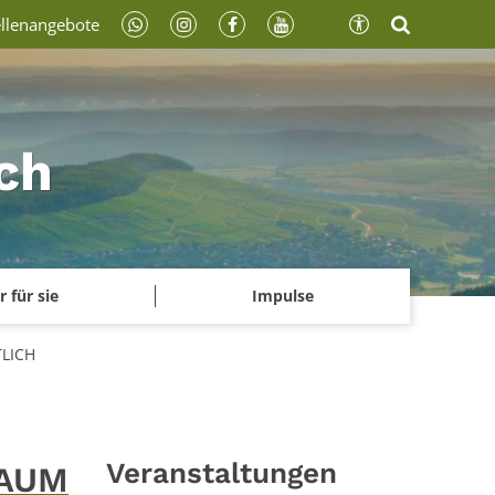
ellenangebote
ch
r für sie
Impulse
LICH
Veranstaltungen
RAUM