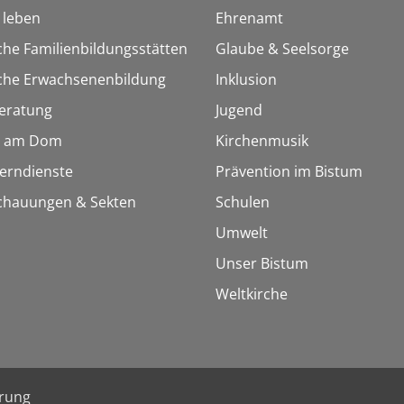
h leben
Ehrenamt
che Familienbildungsstätten
Glaube & Seelsorge
sche Erwachsenenbildung
Inklusion
eratung
Jugend
 am Dom
Kirchenmusik
Lerndienste
Prävention im Bistum
chauungen & Sekten
Schulen
Umwelt
Unser Bistum
Weltkirche
ärung