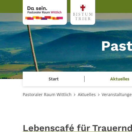
Zum Inhalt springen
Past
Start
Aktuelles
Pastoraler Raum Wittlich
Aktuelles
Veranstaltung
Lebenscafé für Trauern