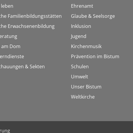
h leben
Ehrenamt
che Familienbildungsstätten
Glaube & Seelsorge
sche Erwachsenenbildung
Inklusion
eratung
Jugend
 am Dom
Kirchenmusik
Lerndienste
Prävention im Bistum
chauungen & Sekten
Schulen
Umwelt
Unser Bistum
Weltkirche
ärung