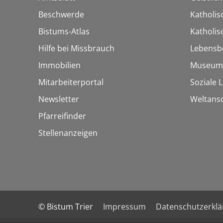
Beschwerde
Katholis
Bistums-Atlas
Katholi
Hilfe bei Missbrauch
Lebensb
Immobilien
Museum
Mitarbeiterportal
Soziale 
Newsletter
Weltans
Pfarreifinder
Stellenanzeigen
© Bistum Trier
Impressum
Datenschutzerkl