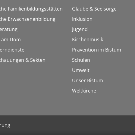
che Familienbildungsstätten
Glaube & Seelsorge
sche Erwachsenenbildung
Inklusion
eratung
Jugend
 am Dom
Kirchenmusik
Lerndienste
Prävention im Bistum
chauungen & Sekten
Schulen
Umwelt
Unser Bistum
Weltkirche
ärung