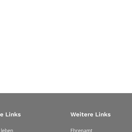
e Links
Weitere Links
h leben
Ehrenamt