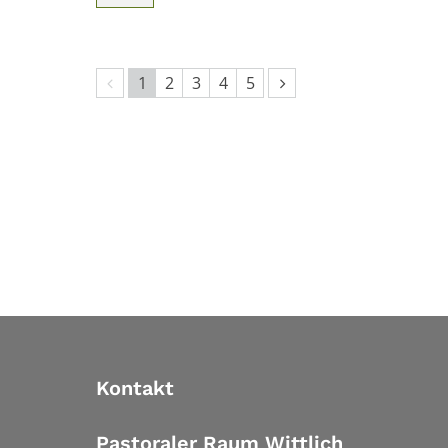
Vorherige Seite
Nächste Seite
1
2
3
4
5
Kontakt
Pastoraler Raum Wittlich