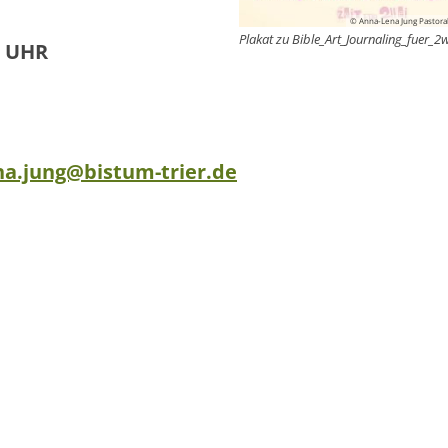
© Anna-Lena Jung Pastoral
Plakat zu Bible_Art_Journaling_fuer_
0 UHR
na.jung@bistum-trier.de