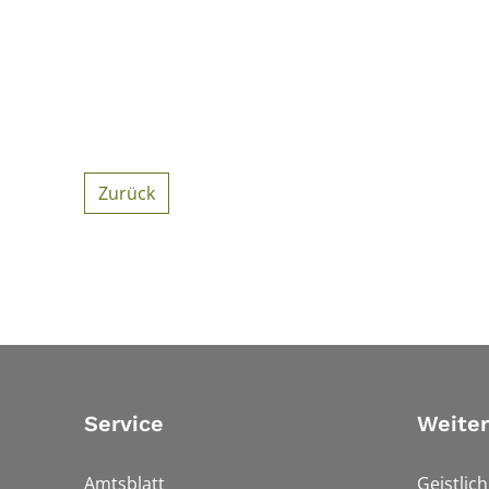
Zurück
Service
Weiter
Amtsblatt
Geistlic