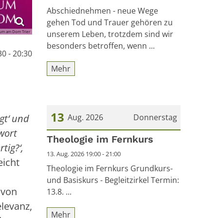
Abschiednehmen - neue Wege
gehen Tod und Trauer gehören zu
m am Dom Trier
unserem Leben, trotzdem sind wir
besonders betroffen, wenn ...
30 - 20:30
Mehr
13
gt‘ und
Aug. 2026
Donnerstag
wort
Datum: 13. August 2026
Theologie im Fernkurs
tig?‘,
13. Aug. 2026 19:00 - 21:00
eicht
Theologie im Fernkurs Grundkurs-
und Basiskurs - Begleitzirkel Termin:
 von
13.8. ...
elevanz,
Mehr