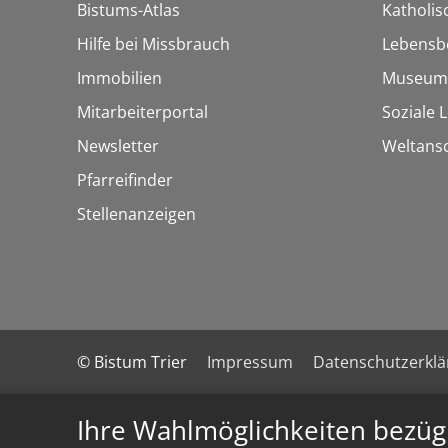
Bistums-Atlas
Katholi
Hilfe bei Missbrauch
Lebensb
Immobilien
Museum
Mitarbeiterportal
Soziale 
Newsletter
Weltans
Pfarreifinder
Stellenanzeigen
© Bistum Trier
Impressum
Datenschutzerkl
Ihre Wahlmöglichkeiten bezüg