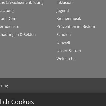
sche Erwachsenenbildung
Inklusion
eratung
Jugend
 am Dom
Kirchenmusik
Lerndienste
Prävention im Bistum
chauungen & Sekten
Schulen
Umwelt
Unser Bistum
Weltkirche
ärung
lich Cookies