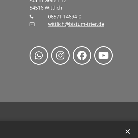
Auf'm Geifen 12
54516
Wittlich
06571 14694-0
wittlich@bistum-trier.de
✕