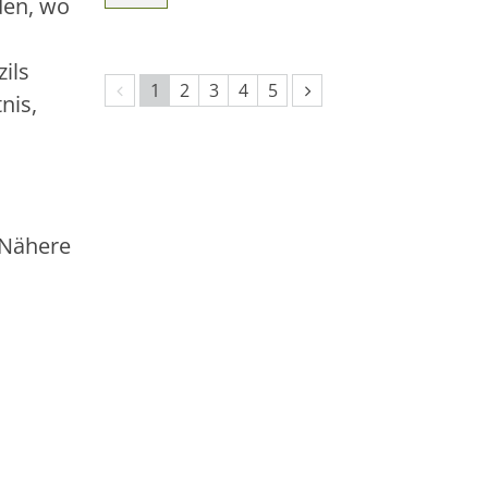
den, wo
ils
Vorherige Seite
Nächste Seite
1
2
3
4
5
nis,
 Nähere