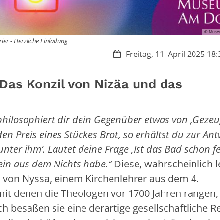
© Museu
ier - Herzliche Einladung
Datum:
Freitag, 11. April 2025 18:
Das Konzil von Nizäa und das
 philosophiert dir dein Gegenüber etwas von ‚Gezeu
en Preis eines Stückes Brot, so erhältst du zur Ant
nter ihm‘. Lautet deine Frage ‚Ist das Bad schon fer
Sein aus dem Nichts habe.“
Diese, wahrscheinlich l
 von Nyssa, einem Kirchenlehrer aus dem 4.
 mit denen die Theologen vor 1700 Jahren rangen,
h besaßen sie eine derartige gesellschaftliche R