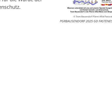
enschutz.
© Team Bausendorf Pfarrei Alftal Pastora
PGRBAUSENDORF 2025 GD FASTENES