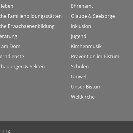
h leben
Ehrenamt
che Familienbildungsstätten
Glaube & Seelsorge
sche Erwachsenenbildung
Inklusion
eratung
Jugend
 am Dom
Kirchenmusik
Lerndienste
Prävention im Bistum
chauungen & Sekten
Schulen
Umwelt
Unser Bistum
Weltkirche
ärung