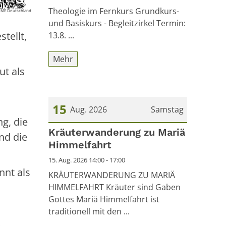
Theologie im Fernkurs Grundkurs-
 ME Deutschland
und Basiskurs - Begleitzirkel Termin:
tellt,
13.8. ...
Mehr
ut als
15
Aug. 2026
Samstag
g, die
Datum: 15. August 2026
Kräuterwanderung zu Mariä
nd die
Himmelfahrt
15. Aug. 2026 14:00 - 17:00
nnt als
KRÄUTERWANDERUNG ZU MARIÄ
HIMMELFAHRT Kräuter sind Gaben
Gottes Mariä Himmelfahrt ist
traditionell mit den ...