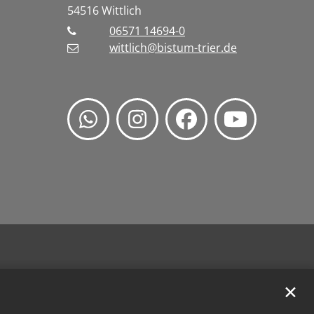
54516
Wittlich
06571 14694-0
wittlich@bistum-trier.de
✕