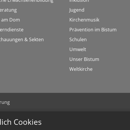
sche Erwachsenenbildung
Inklusion
eratung
Jugend
 am Dom
Kirchenmusik
Lerndienste
Prävention im Bistum
chauungen & Sekten
Schulen
Umwelt
Unser Bistum
Weltkirche
ärung
lich Cookies