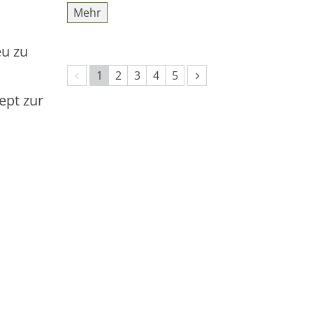
?
Mehr
eu zu
Vorherige Seite
Nächste Seite
1
2
3
4
5
ept zur