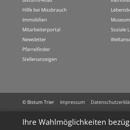
Bistums-Atlas
Katholi
Hilfe bei Missbrauch
Lebensb
Immobilien
Museum
Mitarbeiterportal
Soziale 
Newsletter
Weltans
Pfarreifinder
Stellenanzeigen
© Bistum Trier
Impressum
Datenschutzerkl
Ihre Wahlmöglichkeiten bezüg