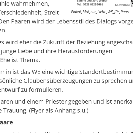
fühle wahrnehmen,
©
rschiedenheit, Streit
Plakat_Mut_zur_Liebe_WE_für_Paare
en Paaren wird der Lebensstil des Dialogs vorges
en.
s wird eher die Zukunft der Beziehung angescha
e junge Liebe und ihre Herausforderungen
Ehe ist Thema.
rmin ist das WE eine wichtige Standortbestimmun
rsönliche Glaubensüberzeugungen zu sprechen u
entwurf zu formulieren.
en und einem Priester gegeben und ist anerka
 Trauung. (Flyer als Anhang s.u.)
Paare