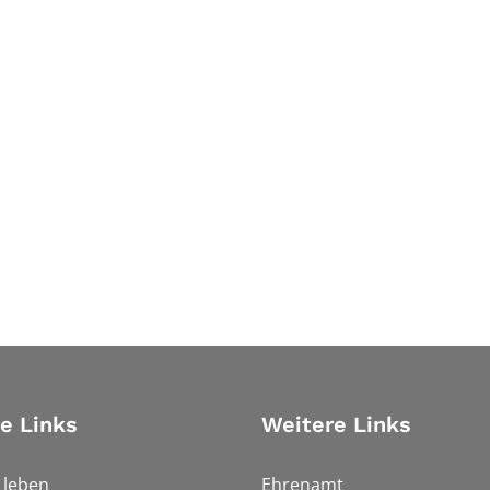
e Links
Weitere Links
h leben
Ehrenamt