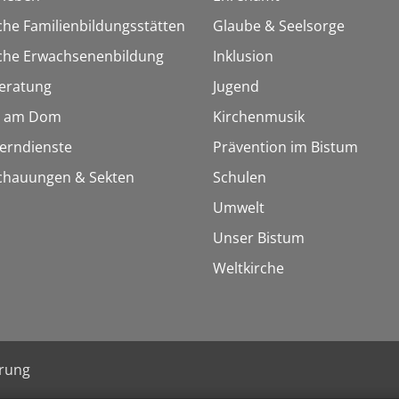
che Familienbildungsstätten
Glaube & Seelsorge
sche Erwachsenenbildung
Inklusion
eratung
Jugend
 am Dom
Kirchenmusik
Lerndienste
Prävention im Bistum
chauungen & Sekten
Schulen
Umwelt
Unser Bistum
Weltkirche
ärung