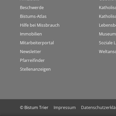
Beschwerde
Katholis
Bistums-Atlas
Katholi
Hilfe bei Missbrauch
Lebensb
Immobilien
Museum
Mitarbeiterportal
Soziale 
Newsletter
Weltans
Pfarreifinder
Stellenanzeigen
© Bistum Trier
Impressum
Datenschutzerkl