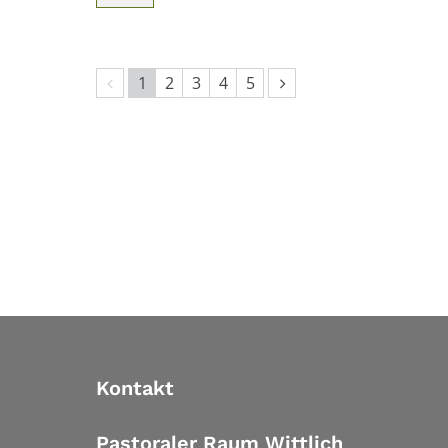
Vorherige Seite
Nächste Seite
1
2
3
4
5
Kontakt
Pastoraler Raum Wittlich