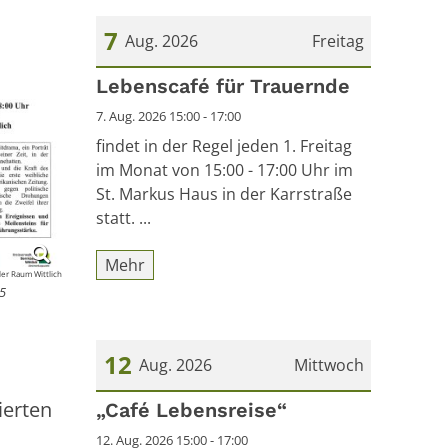
7
Aug. 2026
Freitag
Datum: 7. August 2026
Lebenscafé für Trauernde
7. Aug. 2026 15:00 - 17:00
findet in der Regel jeden 1. Freitag
im Monat von 15:00 - 17:00 Uhr im
St. Markus Haus in der Karrstraße
statt. ...
Mehr
er Raum Wittlich
25
12
Aug. 2026
Mittwoch
ierten
Datum: 12. August 2026
„Café Lebensreise“
12. Aug. 2026 15:00 - 17:00