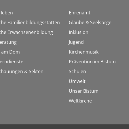
h leben
Ehrenamt
che Familienbildungsstätten
Glaube & Seelsorge
sche Erwachsenenbildung
Inklusion
eratung
Jugend
 am Dom
Kirchenmusik
Lerndienste
Prävention im Bistum
chauungen & Sekten
Schulen
Umwelt
Unser Bistum
Weltkirche