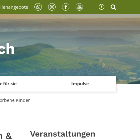
ellenangebote
ch
r für sie
Impulse
torbene Kinder
Veranstaltungen
n &