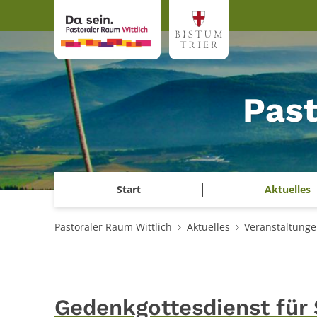
Zum Inhalt springen
Past
Start
Aktuelles
Pastoraler Raum Wittlich
Aktuelles
Veranstaltung
Gedenkgottesdienst für 